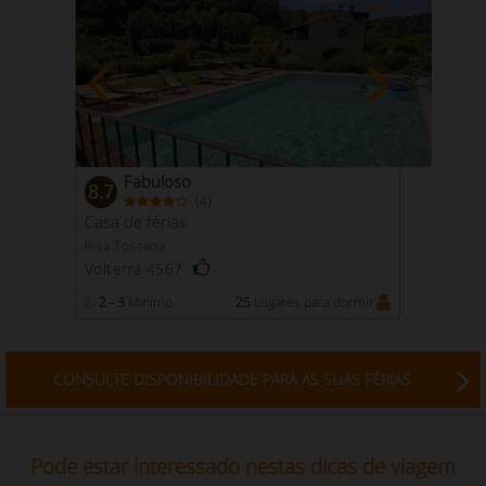
Fabuloso
8.7
(
)
4
Casa de férias
Pisa Toscana
Volterra 4567
2 - 3
Mínimo
25
Lugares para dormir
CONSULTE DISPONIBILIDADE PARA AS SUAS FÉRIAS
Pode estar interessado nestas dicas de viagem