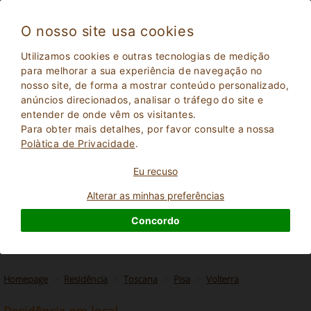
O nosso site usa cookies
Utilizamos cookies e outras tecnologias de medição
para melhorar a sua experiência de navegação no
nosso site, de forma a mostrar conteúdo personalizado,
anúncios direcionados, analisar o tráfego do site e
entender de onde vêm os visitantes.
Para obter mais detalhes, por favor consulte a nossa
Polà­tica de Privacidade
.
Eu recuso
2
Adultos
PESQUISAR
0
Crianças
Alterar as minhas preferências
Concordo
Homepage
Residência
Toscana
Pisa
Volterra