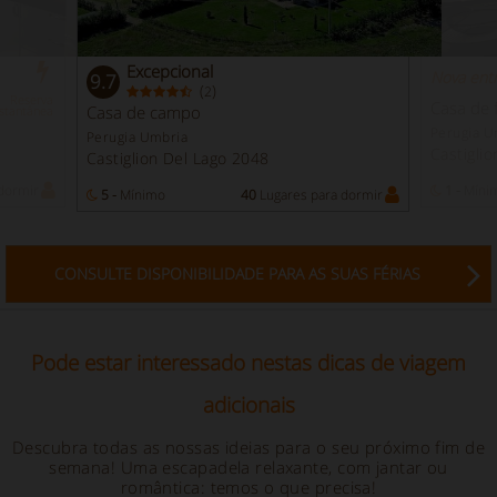
Excepcional
Nova ent
9.7
(
)
2
Reserva
Casa de 
Casa de campo
nstantânea
Perugia U
Perugia Umbria
Castigli
Castiglion Del Lago 2048
dormir
1 -
Míni
5 -
Mínimo
40
Lugares para dormir
CONSULTE DISPONIBILIDADE PARA AS SUAS FÉRIAS
Pode estar interessado nestas dicas de viagem
adicionais
Descubra todas as nossas ideias para o seu próximo fim de
semana! Uma escapadela relaxante, com jantar ou
romântica: temos o que precisa!