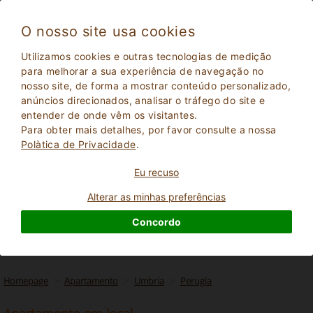
O nosso site usa cookies
Utilizamos cookies e outras tecnologias de medição
para melhorar a sua experiência de navegação no
nosso site, de forma a mostrar conteúdo personalizado,
anúncios direcionados, analisar o tráfego do site e
entender de onde vêm os visitantes.
Para obter mais detalhes, por favor consulte a nossa
Polà­tica de Privacidade
.
Eu recuso
2
Adultos
PESQUISAR
0
Crianças
Alterar as minhas preferências
Concordo
Homepage
Apartamento
Umbria
Perugia