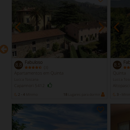
Fabuloso
Fa
8.8
8.5
(
)
3
Apartamentos em Quinta
Quinta
Lucca Toscana
Lucca Tos
Capannori 5412
Altopasc
r
2 - 4
Mínimo
18
Lugares para dormir
3 -
Míni