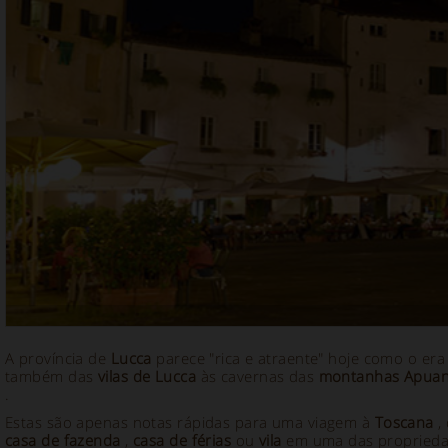
A província de
Lucca
parece "rica e atraente" hoje como o era
também das
vilas de Lucca
às cavernas das
montanhas Apua
.
Estas são apenas notas rápidas para uma viagem à
Toscana
,
casa de fazenda
,
casa de férias
ou
vila
em uma das proprieda