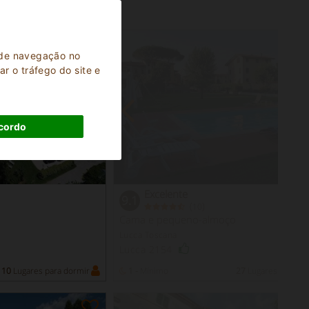
a de navegação no
r o tráfego do site e
cordo
Excelente
9.1
(
)
10
Cama e pequeno-almoço
Lucca Toscana
Lucca 2154
10
Lugares para dormir
1 -
Mínimo
27
Lugares para do