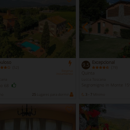
buloso
Excepcional
9.5
(
)
(
)
52
79
Reserva
Quinta
instantânea
cana
Lucca Toscana
Segromigno In Monte 15
io 68
mo
25
Lugares para dormir
3 - 7
Mínimo