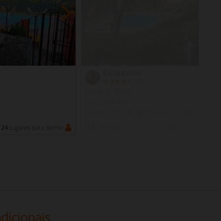
Excepcional
9.7
(
)
2
Casa de férias
Lucca Toscana
Castelnuovo Di Garfagnana 1966
24
Lugares para dormir
3 - 7
Mínimo
12
Lugares para do
dicionais