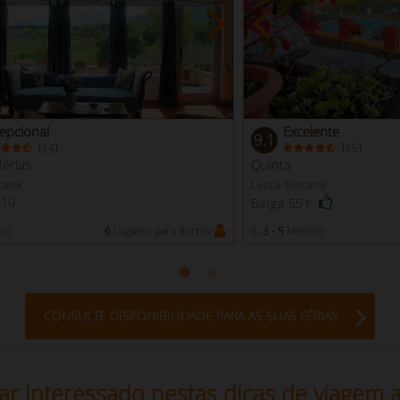
epcional
Excelente
9.1
(
)
(
)
14
65
férias
Quinta
cana
Lucca Toscana
110
Barga 551
mo
6
Lugares para dormir
3 - 5
Mínimo
CONSULTE DISPONIBILIDADE PARA AS SUAS FÉRIAS
ar interessado nestas dicas de viagem a