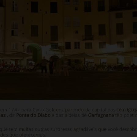
 em 1742 para Carlo Goldoni, partindo da capital das
cem igrej
nas
, da
Ponte do Diabo
e das aldeias de
Garfagnana
tão poeti
 que tem muitas outras surpresas agradáveis que você desco
des que oferecemos.