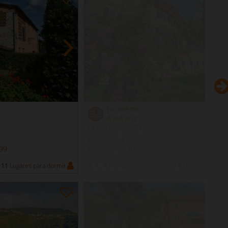
Excelente
9.2
(
)
64
Quartos em vila
Lucca Toscana
99
Camaiore 5307
11
Lugares para dormir
1 - 7
Mínimo
14
Lugares para do