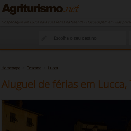
Hospedagem em Lucca para suas férias na fazenda - Hospedagem em vilas priva
Homepage
Toscana
Lucca
Aluguel de férias em Lucca,