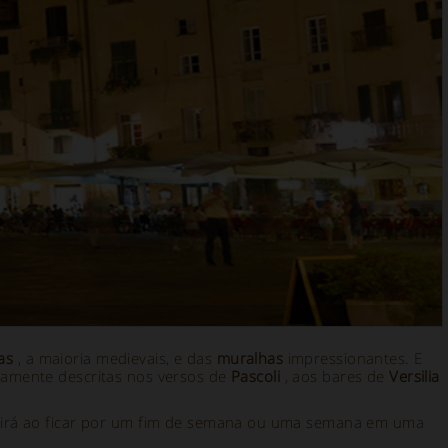
as
, a maioria medievais, e das
muralhas
impressionantes. E
camente descritas nos versos de
Pascoli
, aos bares de
Versilia
brirá ao ficar por um fim de semana ou uma semana em uma