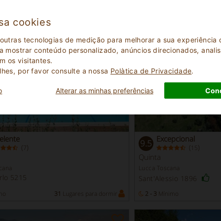
Propriedades destacadas
- Lucca
sa cookies
 outras tecnologias de medição para melhorar a sua experiênci
 a mostrar conteúdo personalizado, anúncios direcionados, analisa
 os visitantes.
lhes, por favor consulte a nossa
Polà­tica de Privacidade
.
o
Alterar as minhas preferências
Con
elente
Excepcional
9.5
(
)
(
)
7
15
Quinta
cana
Lucca Toscana
rlo 5215
Sant'Alessio 1896
mo
31
Lugares para dormir
2 - 3
Mínimo