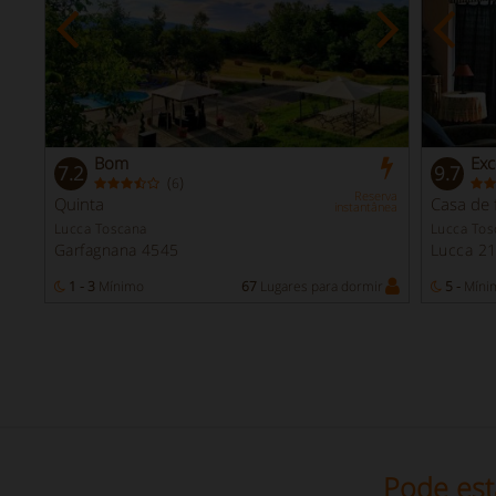
Bom
Exc
7.2
9.7
(
)
6
Reserva
Quinta
Casa de 
instantânea
Lucca Toscana
Lucca Tos
Garfagnana 4545
Lucca 2
r
1 - 3
Mínimo
67
Lugares para dormir
5 -
Míni
Pode est