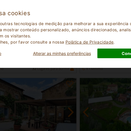
sa cookies
 outras tecnologias de medição para melhorar a sua experiênci
 a mostrar conteúdo personalizado, anúncios direcionados, analisa
elente
Excelente
 os visitantes.
9.0
(
)
(
)
44
1
lhes, por favor consulte a nossa
Polà­tica de Privacidade
.
Reserva
ia
Quinta
instantânea
oscana
Livorno Toscana
o
Alterar as minhas preferências
Con
San Vincenzo 5492
a Marittima 5493
mo
32
Lugares para dormir
1 -
Mínimo