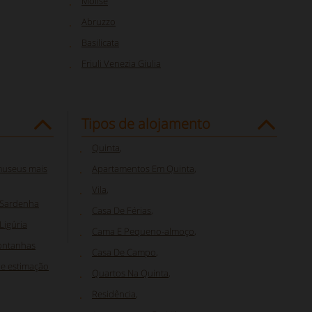
Molise
Abruzzo
Basilicata
Friuli Venezia Giulia
Tipos de alojamento
Quinta
,
 museus mais
Apartamentos Em Quinta
,
Vila
,
 Sardenha
Casa De Férias
,
Ligúria
Cama E Pequeno-almoço
,
ontanhas
Casa De Campo
,
de estimação
Quartos Na Quinta
,
Residência
,