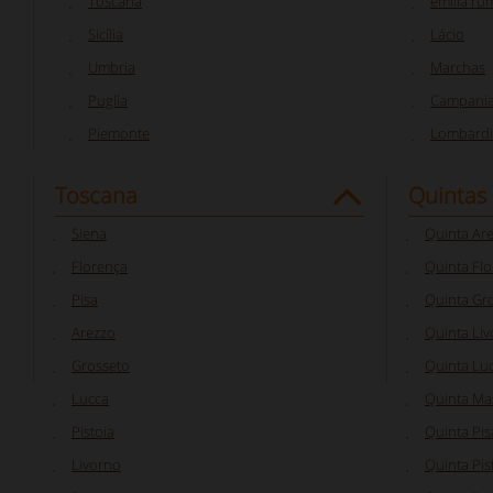
Toscana
emilia r
Sicília
Lácio
Umbria
Marchas
Puglia
Campani
Piemonte
Lombardi
Toscana
Quintas
Siena
Quinta Ar
Florença
Quinta Fl
Pisa
Quinta Gr
Arezzo
Quinta Li
Grosseto
Quinta Lu
Lucca
Quinta Ma
Pistoia
Quinta Pis
Livorno
Quinta Pis