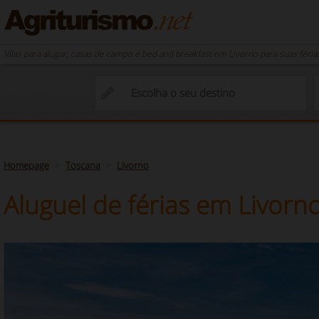
Vilas para alugar, casas de campo e bed and breakfast em Livorno para suas féri
Homepage
Toscana
Livorno
Aluguel de férias em Livorn