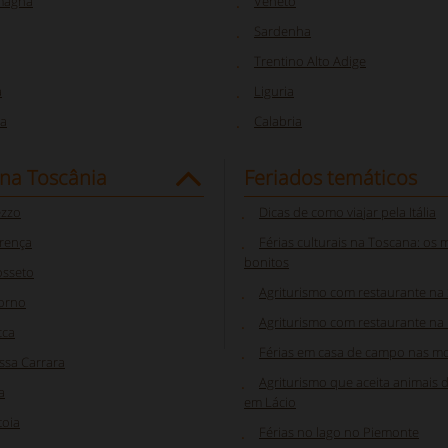
omagna
Veneto
Sardenha
Trentino Alto Adige
a
Liguria
a
Calabria
 na Toscânia
Feriados temáticos
ezzo
Dicas de como viajar pela Itália
orença
Férias culturais na Toscana: os
bonitos
osseto
Agriturismo com restaurante na
vorno
Agriturismo com restaurante na 
cca
Férias em casa de campo nas m
ssa Carrara
Agriturismo que aceita animais 
a
em Lácio
toia
Férias no lago no Piemonte