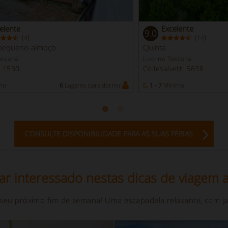
elente
Excelente
9.0
(
)
(
)
4
14
pequeno-almoço
Quinta
oscana
Livorno Toscana
o 1530
Collesalvetti 5638
mo
6
Lugares para dormir
1 - 7
Mínimo
CONSULTE DISPONIBILIDADE PARA AS SUAS FÉRIAS
ar interessado nestas dicas de viagem a
 seu próximo fim de semana! Uma escapadela relaxante, com ja