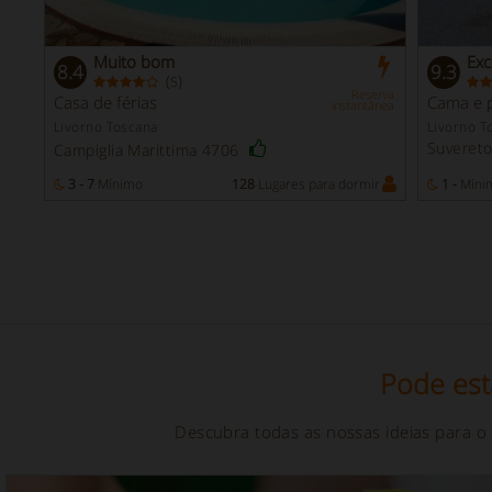
Muito bom
Exc
8.4
9.3
(
)
5
Reserva
Casa de férias
Cama e 
instantânea
Livorno Toscana
Livorno T
Suveret
Campiglia Marittima 4706
3 - 7
Mínimo
128
Lugares para dormir
1 -
Míni
Pode est
Descubra todas as nossas ideias para o