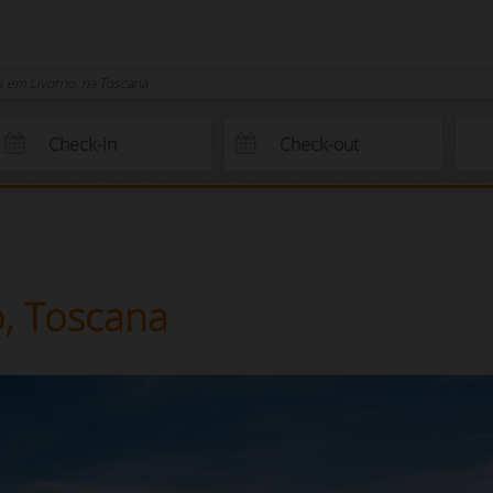
as em Livorno, na Toscana
o, Toscana