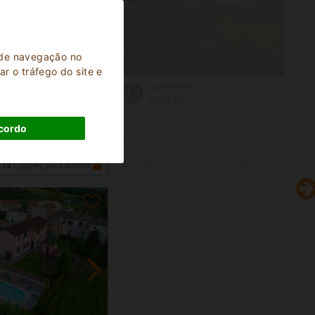
a de navegação no
r o tráfego do site e
Excelente
9.2
(
)
36
Apartamentos em Quinta
Livorno Toscana
cordo
Suvereto 5554
13
Lugares para dormir
3 - 7
Mínimo
18
Lugares para do