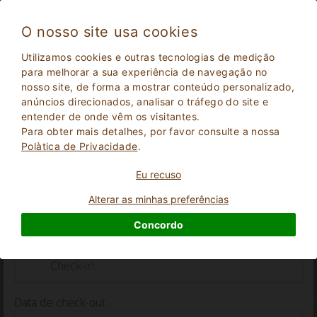
O nosso site usa cookies
Utilizamos cookies e outras tecnologias de medição
ESTÁ CANSADO DE PROCURAR?
para melhorar a sua experiência de navegação no
nosso site, de forma a mostrar conteúdo personalizado,
anúncios direcionados, analisar o tráfego do site e
Está cansado de procurar? Facilite, anote aqui as
entender de onde vêm os visitantes.
suas preferências e receba ofertas personalizadas
Para obter mais detalhes, por favor consulte a nossa
dos nossos imóveis!
Polà­tica de Privacidade
.
Eu recuso
Entre em contacto com o proprietário
Alterar as minhas preferências
Concordo
Data de check-in
Data de check-out