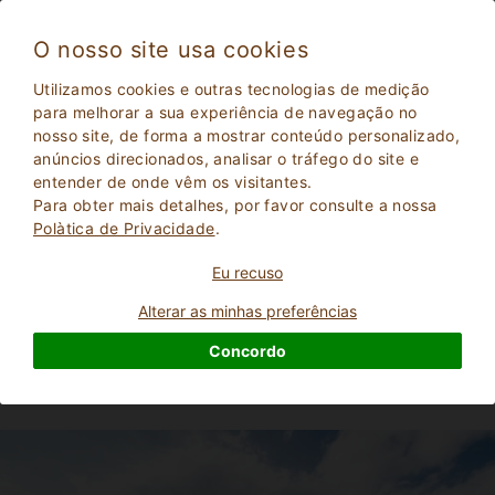
O nosso site usa cookies
Agnone 2424
Utilizamos cookies e outras tecnologias de medição
Muito bom
para melhorar a sua experiência de navegação no
8
nosso site, de forma a mostrar conteúdo personalizado,
Cama e pequeno-almoço
anúncios direcionados, analisar o tráfego do site e
Isernia
, Agnone
18
Lugares para dormir
(Mapa)
entender de onde vêm os visitantes.
Para obter mais detalhes, por favor consulte a nossa
Polà­tica de Privacidade
.
PERGUNTE AO PROPRIETáRIO
Eu recuso
RESERVAR
Alterar as minhas preferências
Concordo
Mais informações