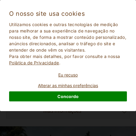
O nosso site usa cookies
Ambra 545
Utilizamos cookies e outras tecnologias de medição
Excepcional
para melhorar a sua experiência de navegação no
9.5
nosso site, de forma a mostrar conteúdo personalizado,
Apartamentos em Quinta
anúncios direcionados, analisar o tráfego do site e
Arezzo
, Bucine
(Mapa)
entender de onde vêm os visitantes.
Reserva Instantânea
57
Lugares para dormir
Para obter mais detalhes, por favor consulte a nossa
Polà­tica de Privacidade
.
PERGUNTE AO PROPRIETáRIO
Eu recuso
Alterar as minhas preferências
RESERVAR
Concordo
Mais informações