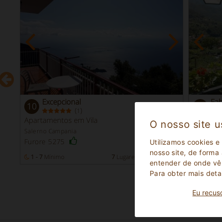
Excepcional
Fa
10
8.6
(
)
1
Apartamentos em Vila
Vila
O nosso site u
Salerno Campania
Salerno 
Furore 5275
Tramont
Utilizamos cookies e
nosso site, de forma
r
1 - 7
Mínimo
7
Lugares para dormir
2 -
Míni
entender de onde vêm
Para obter mais deta
Eu recus