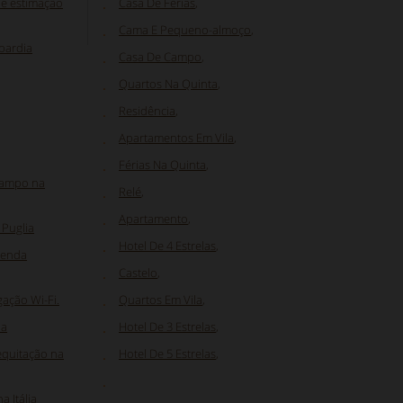
de estimação
Casa De Férias
,
Cama E Pequeno-almoço
,
bardia
Casa De Campo
,
Quartos Na Quinta
,
Residência
,
Apartamentos Em Vila
,
Férias Na Quinta
,
campo na
Relé
,
Apartamento
,
 Puglia
Hotel De 4 Estrelas
,
zenda
Castelo
,
gação Wi-Fi.
Quartos Em Vila
,
ia
Hotel De 3 Estrelas
,
equitação na
Hotel De 5 Estrelas
,
 Itália