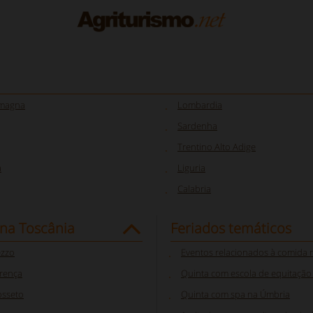
omagna
Lombardia
Sardenha
Trentino Alto Adige
a
Liguria
Calabria
 na Toscânia
Feriados temáticos
ezzo
Eventos relacionados à comida na
orença
Quinta com escola de equitaçã
osseto
Quinta com spa na Úmbria