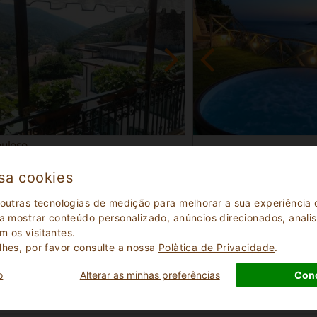
buloso
Nova entrada
(
)
2
Vila
sa cookies
Campania
Salerno Campania
i 2465
Maiori 5416
 outras tecnologias de medição para melhorar a sua experiênci
 a mostrar conteúdo personalizado, anúncios direcionados, analisa
mo
10
Lugares para dormir
2 - 3
Mínimo
 os visitantes.
lhes, por favor consulte a nossa
Polà­tica de Privacidade
.
o
Alterar as minhas preferências
Con
CONSULTE DISPONIBILIDADE PARA AS SUAS FÉRIAS