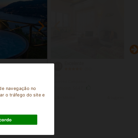
Excelente
9.1
(
)
86
Vila
Salerno Campania
Tramonti 5647
a de navegação no
r o tráfego do site e
6
Lugares para dormir
5 -
Mínimo
6
Lugares para do
cordo