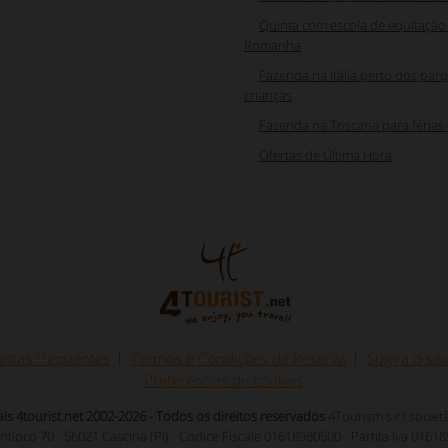
Quinta com escola de equitação 
Romanha
Fazenda na Itália perto dos par
crianças
Fazenda na Toscana para férias d
Ofertas de Última Hora
ntas frequentes
Termos e Condições de Reserva
Sugira o se
Preferências de cookies
ais 4tourist.net 2002-2026 - Todos os direitos reservados
4Tourism s.r.l socie
Antioco 70 - 56021 Cascina (PI) - Codice Fiscale 01618980500 - Partita Iva 0161