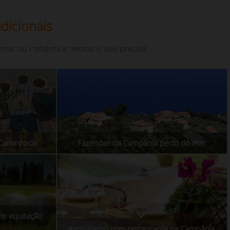
dicionais
ntar ou romântica: temos o que precisa!
e Caminhada
Fazendas da Campânia perto do mar
de equitação
Agriturismo com restaurante na Campânia