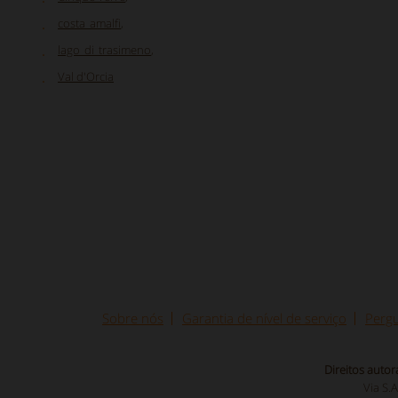
costa_amalfi
,
lago_di_trasimeno
,
Val d'Orcia
Sobre nós
Garantia de nível de serviço
Pergu
Direitos autor
Via S.