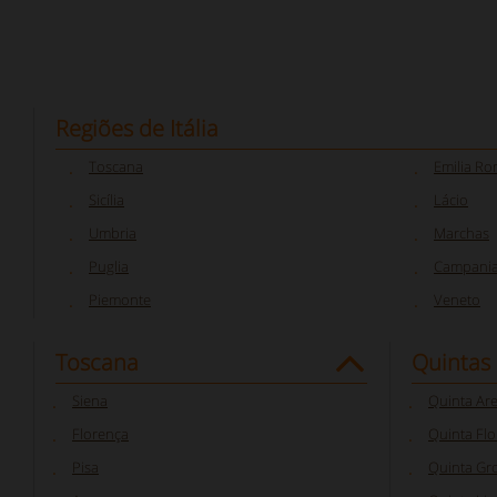
Regiões de Itália
Toscana
Emilia R
Sicília
Lácio
Umbria
Marchas
Puglia
Campani
Piemonte
Veneto
Toscana
Quintas
Siena
Quinta Ar
Florença
Quinta Fl
Pisa
Quinta Gr