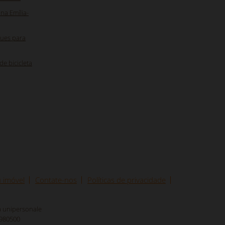
na Emília-
ques para
e bicicleta
u imóvel
Contate-nos
Políticas de privacidade
tà unipersonale
8980500