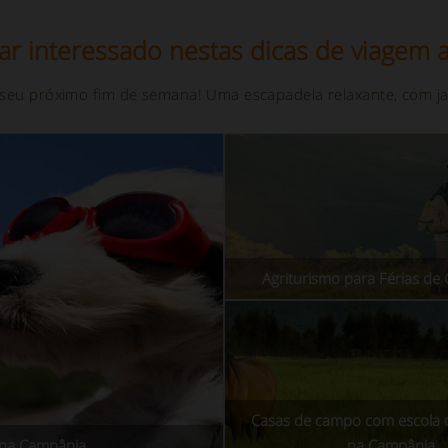
ar interessado nestas dicas de viagem a
 seu próximo fim de semana! Uma escapadela relaxante, com ja
Agriturismo para Férias d
Casas de campo com escola 
o na Campânia
na Campânia