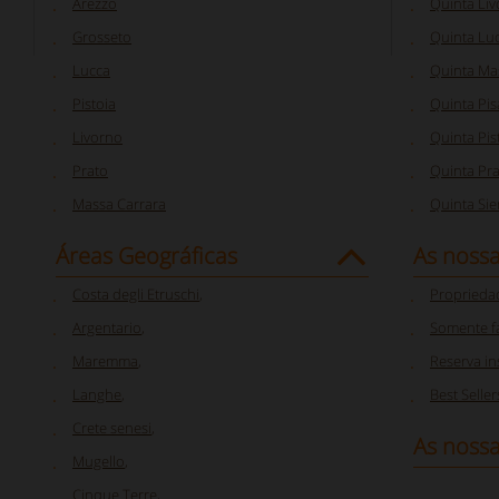
Arezzo
Quinta Li
Grosseto
Quinta Lu
Lucca
Quinta Ma
Pistoia
Quinta Pis
Livorno
Quinta Pis
Prato
Quinta Pr
Massa Carrara
Quinta Si
Áreas Geográficas
As noss
Costa degli Etruschi
,
Proprieda
Argentario
,
Somente f
Maremma
,
Reserva i
Langhe
,
Best Seller
Crete senesi
,
As nossa
Mugello
,
Cinque Terre
,