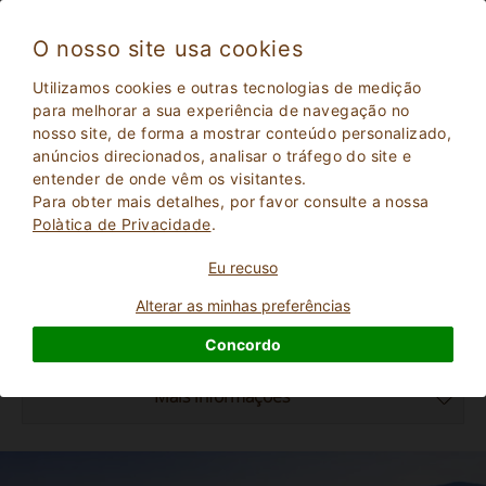
O nosso site usa cookies
Cortona 453
Utilizamos cookies e outras tecnologias de medição
Excepcional
para melhorar a sua experiência de navegação no
9.5
nosso site, de forma a mostrar conteúdo personalizado,
Cama e pequeno-almoço
anúncios direcionados, analisar o tráfego do site e
Arezzo
, Cortona
(Mapa)
entender de onde vêm os visitantes.
Reserva Instantânea
9
Lugares para dormir
Para obter mais detalhes, por favor consulte a nossa
Polà­tica de Privacidade
.
PERGUNTE AO PROPRIETáRIO
Eu recuso
Alterar as minhas preferências
RESERVAR
Concordo
Mais informações