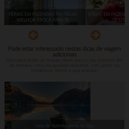
A ITÁLIA:
FÉRIAS EM FAZENDAS NA ITÁLIA: COMO
FÉR
RA IR
SE LOCOMOVER
Pode estar interessado nestas dicas de viagem
adicionais
Descubra todas as nossas ideias para o seu próximo fim
de semana! Uma escapadela relaxante, com jantar ou
romântica: temos o que precisa!
Casa de fazenda perto do lago