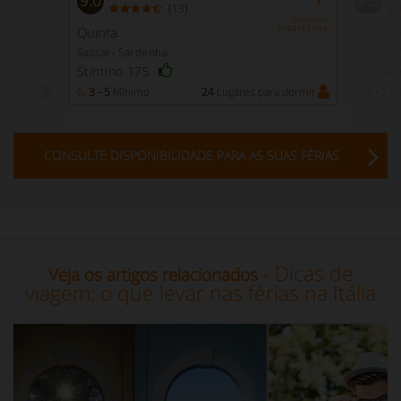
9.0
9.3
(
)
13
Reserva
instantânea
Quinta
Casa d
Sassari Sardenha
Padova 
Stintino 175
Bovole
a dormir
3 - 5
Mínimo
24
Lugares para dormir
1 - 2
Mí
CONSULTE DISPONIBILIDADE PARA AS SUAS FÉRIAS
- Dicas de
Veja os artigos relacionados
viagem: o que levar nas férias na Itália