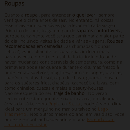
Roupas
Quanto à
roupa
, para entender
o que levar
, sempre
verifique o clima antes de sair. No entanto, há coisas
essenciais e indispensáveis para levar em cada viagem.
Primeiro de tudo, traga um par de
sapatos confortáveis
,
porque certamente você terá que caminhar a maior parte
do dia, incluindo visitas à cidade e várias viagens.
Roupas
recomendadas em camadas
, as chamadas "roupas
cebola", especialmente se suas férias incluem mais
paradas entre o norte e o sul da Itália, incluindo pode
haver mudanças consideráveis de temperatura, como na
primavera pode ser quente durante o dia, mas fresco à
noite. Então suéteres, maglines, shorts e longos, pijamas,
chapéu e óculos de sol, capa de chuva, guarda-chuva e
para os suéteres frios, chapéus, cachecóis e luvas, bem
como chinelos, cuecas e meias e beauty-houses.
Não se esqueça do seu
traje de banho
. No verão
certamente estará quente e na primavera, em algumas
áreas da Itália, como
Puglia
ou
Sicília
, pode já ser o clima
ideal para um mergulho no mar ou talvez no
Lago
Trasimeno
. Nos outros meses do ano, em vez disso, você
pode se encontrar hospedado em uma
Fazenda com
centro de bem-estar
.