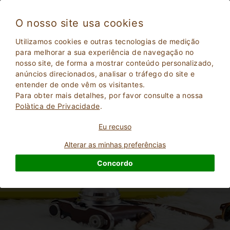
O nosso site usa cookies
Utilizamos cookies e outras tecnologias de medição
para melhorar a sua experiência de navegação no
Férias na fazenda na Itália: o que levar
nosso site, de forma a mostrar conteúdo personalizado,
anúncios direcionados, analisar o tráfego do site e
entender de onde vêm os visitantes.
Para obter mais detalhes, por favor consulte a nossa
Polà­tica de Privacidade
.
Eu recuso
Alterar as minhas preferências
Concordo
2
Adultos
PESQUISAR
0
Crianças