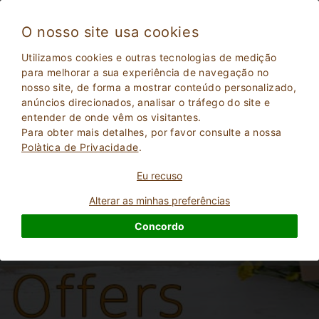
O nosso site usa cookies
Utilizamos cookies e outras tecnologias de medição
para melhorar a sua experiência de navegação no
Ofertas para fins de semana e férias curtas
nosso site, de forma a mostrar conteúdo personalizado,
em Agriturismo.net
anúncios direcionados, analisar o tráfego do site e
entender de onde vêm os visitantes.
Para obter mais detalhes, por favor consulte a nossa
Polà­tica de Privacidade
.
Eu recuso
Alterar as minhas preferências
Concordo
2
Adultos
PESQUISAR
0
Crianças