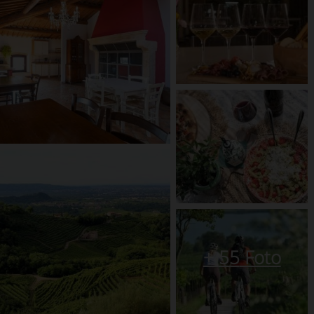
+
55
Foto