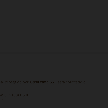
ea, protegido por
Certificado SSL
, será solicitado o
a Iva 01618980500
net