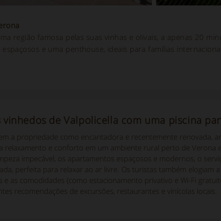
Verona
ma região famosa pelas suas vinhas e olivais, a apenas 20 min
espaçosos e uma penthouse, ideais para famílias internaciona
s vinhedos de Valpolicella com uma piscina pa
m a propriedade como encantadora e recentemente renovada, aninha
a relaxamento e conforto em um ambiente rural perto de Verona 
mpeza impecável, os apartamentos espaçosos e modernos, o serviço 
, perfeita para relaxar ao ar livre. Os turistas também elogiam a 
 e as comodidades (como estacionamento privativo e Wi-Fi gratuito),
ntes recomendações de excursões, restaurantes e vinícolas locais.