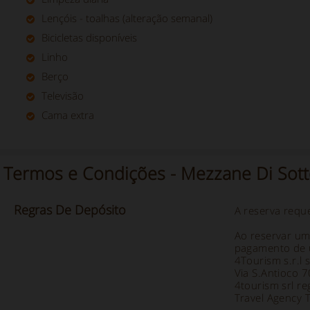
Lençóis - toalhas (alteração semanal)
Bicicletas disponíveis
Linho
Berço
Televisão
Cama extra
Termos e Condições - Mezzane Di Sot
Regras
De
Depósito
A reserva requ
Ao reservar um
pagamento de 
4Tourism s.r.l 
Via S.Antioco 
4tourism srl re
Travel Agency 