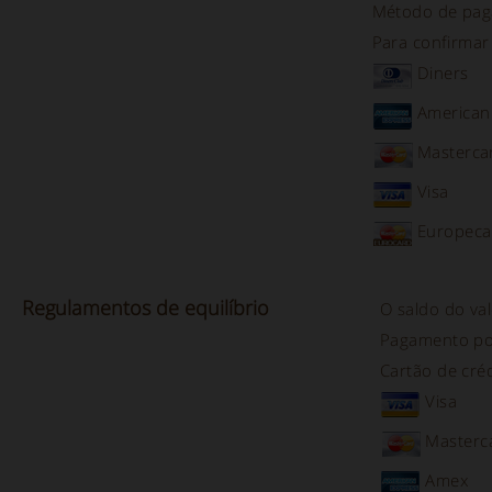
Método de paga
Para confirmar 
Diners
American
Masterca
Visa
Europeca
Regulamentos de equilíbrio
O saldo do val
Pagamento p
Cartão de créd
Visa
Masterc
Amex