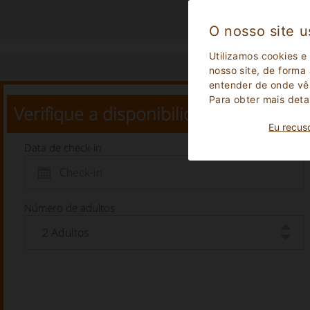
O nosso site u
Utilizamos cookies e
nosso site, de forma
entender de onde vêm
Para obter mais deta
Verifique a disponibilidade
Eu recus
Data de check-in
Número de adultos