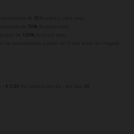
a penalidade de
30
% sobre o valor total.
nalização de
30%
do preço total.
lização de
100%
do preço total.
cas de cancelamento a partir de '0 dias antes da chegada'
o -
€ 2.00
Por pessoa por dia - Até dias
10