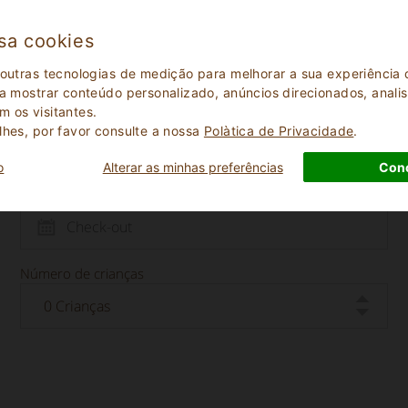
A pontuação é baseada nas avaliações deixadas pelos hó
sa cookies
 outras tecnologias de medição para melhorar a sua experiênci
 a mostrar conteúdo personalizado, anúncios direcionados, analisa
 os visitantes.
lhes, por favor consulte a nossa
Polà­tica de Privacidade
.
o
Alterar as minhas preferências
Con
Data de check-out
Número de crianças