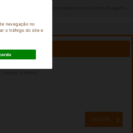
spedes que reservaram a propriedade noutros sites de viagens
a de navegação no
r o tráfego do site e
cordo
Estadia:
0
Noites
SEGUINTE