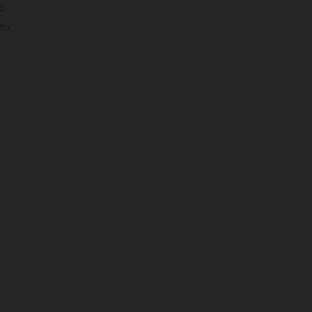
to
to: