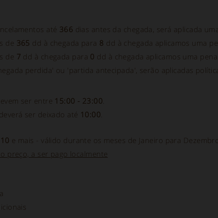
ancelamentos até
366
dias antes da chegada, será aplicada um
s de
365
dd à chegada para
8
dd à chegada aplicamos uma pe
s de
7
dd à chegada para
0
dd à chegada aplicamos uma pena
egada perdida' ou 'partida antecipada', serão aplicadas políti
devem ser entre
15:00 - 23:00
.
deverá ser deixado até
10:00
.
s
10
e mais - válido durante os meses de Janeiro para Dezembr
no preço, a ser pago localmente
a
icionais