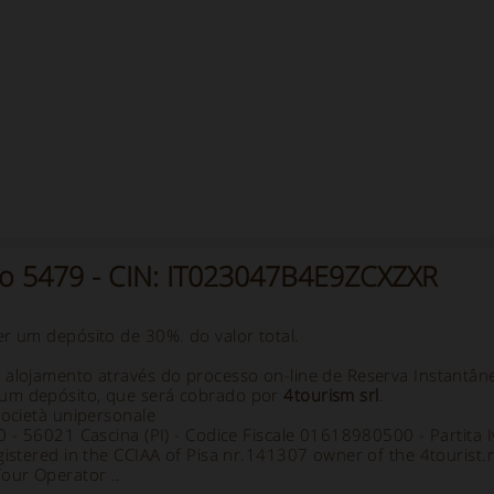
to 5479 - CIN: IT023047B4E9ZCXZXR
er um depósito de 30%. do valor total.
 alojamento através do processo on-line de Reserva Instantân
um depósito, que será cobrado por
4tourism srl
.
società unipersonale
70 - 56021 Cascina (PI) - Codice Fiscale 01618980500 - Partit
gistered in the CCIAA of Pisa nr.141307 owner of the 4tourist.
Tour Operator ..