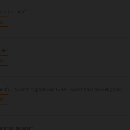
n la Toscana”
ta
ple”
ta
helpfull. Swimmingpool was super! Accomodation was good.”
ta
entraal gelegen”