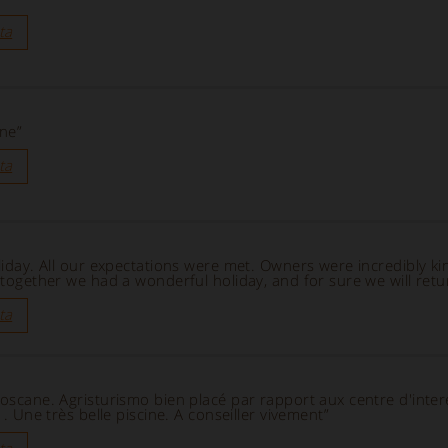
ta
ne”
ta
oliday. All our expectations were met. Owners were incredibly k
l together we had a wonderful holiday, and for sure we will retu
ta
Toscane. Agristurismo bien placé par rapport aux centre d'intere
s . Une très belle piscine. A conseiller vivement”