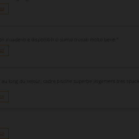
ta
 invadenti e disponibili ci siamo trovati molto bene.”
ta
t au long du sejour, cadre piscine superbe ;logement tres spaci
ta
ta