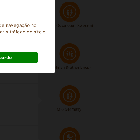
a de navegação no
Nora Oskarsson
(Sweden)
r o tráfego do site e
cordo
Poelman
(Netherlands)
MR
(Germany)