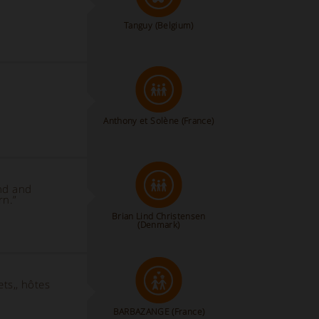
Tanguy
(Belgium)
Anthony et Solène
(France)
ind and
rn.”
Brian Lind Christensen
(Denmark)
ts,, hôtes
BARBAZANGE
(France)