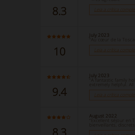
8.3
Leia a crítica comple
July 2023
“Au cœur de la Tosca
10
Leia a crítica comple
July 2023
“A fantastic family h
extremely helpful. Al
9.4
Leia a crítica comple
August 2022
“Excellent séjour en 
bienveillants, discret
8.3