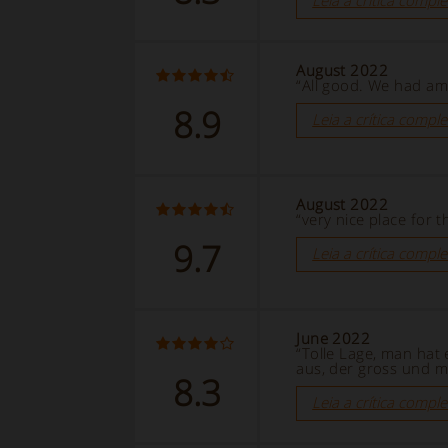
Leia a crítica comple
August 2022
“All good. We had am
8.9
Leia a crítica comple
August 2022
“very nice place for t
9.7
Leia a crítica comple
June 2022
“Tolle Lage, man hat
aus, der gross und 
8.3
Leia a crítica comple