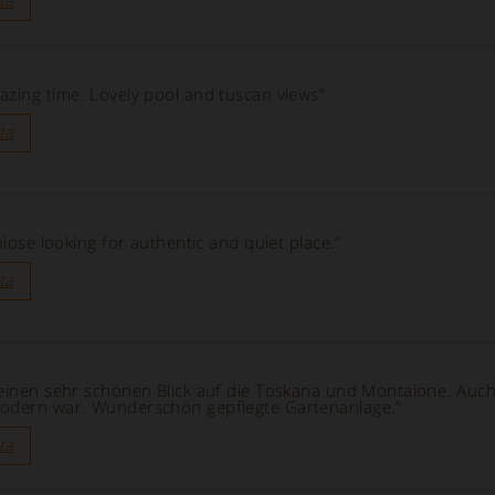
ta
azing time. Lovely pool and tuscan views”
ta
hiose looking for authentic and quiet place.”
ta
 einen sehr schönen Blick auf die Toskana und Montaione. Auc
modern war. Wunderschön gepflegte Gartenanlage.”
ta