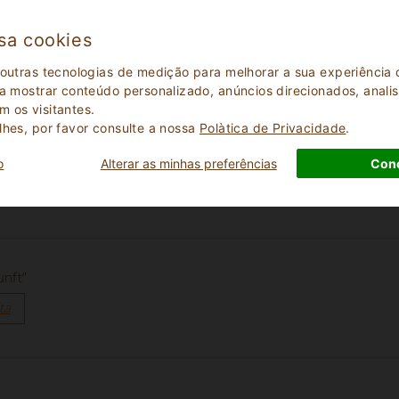
the owners was there to help and treated us the best.”
sa cookies
ta
 outras tecnologias de medição para melhorar a sua experiênci
 a mostrar conteúdo personalizado, anúncios direcionados, analisa
 os visitantes.
lhes, por favor consulte a nossa
Polà­tica de Privacidade
.
van de massa”
o
Alterar as minhas preferências
Con
ta
unft”
ta