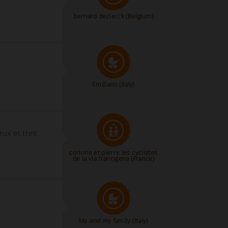
bernard declerck
(Belgium)
Emiliano
(Italy)
eux et tres
corinne et pierre les cyclistes
de la via francigena
(France)
Me and my family
(Italy)