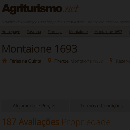
Detalhes das avaliações dos hóspedes: Fattoria perto Firenze em Toscana, Monta
Homepage
Toscana
Florença
Montaione
Montaione-1693
Montaione 1693
Férias na Quinta
Firenze
, Montaione
Reserv
(Mapa)
Alojamento e Preços
Termos e Condições
187 Avaliações
Propriedade