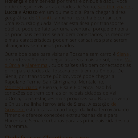
Florença
é bem servida por trens e ônibus e daqui você
pode chegar e visitar as cidades de Siena,
San Gimignano
,
Lucca
e
Arezzo
em um ou meio dia. Para chegar à área
geográfica de
Chianti
, a melhor escolha é contar com
uma excursão guiada. Visitar esta área por transporte
público pode de fato ser uma aventura, porque embora
os principais centros sejam bem conectados, os menores
e mais característicos podem ser cansativos para serem
alcançados sem meios privados.
Outra boa base para visitar a Toscana sem carro é
Siena
,
de onde você pode chegar às áreas mais ao sul, como
Val
d'Orcia
e
Maremma
, cujos países são bem conectados às
principais cidades da Toscana por trem ou ônibus. De
Siena, por transporte público, você pode chegar a
Rapolano Terme, San Gimignano, Montalcino,
Montepulciano
e Pienza, Pisa e Florença. Não há
conexões de trem com as principais cidades de Val
d'Orcia, cujas estações mais próximas são Buonconvento
e Chiusi, na linha ferroviária de Siena. A estação
de
Grosseto
está localizada ao longo da linha ferroviária do
Tirreno e oferece conexões extraurbanas de e para
Florença e Siena e urbanas para as principais cidades da
Maremma.