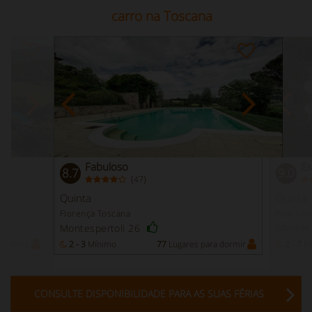
carro na Toscana
Fabuloso
Ex
8.7
9.0
(
)
47
Quinta
Quinta
Florença Toscana
Pisa Tos
Monteca
Montespertoli 26
a dormir
2 - 3
Mínimo
77
Lugares para dormir
2 - 7
Mí
CONSULTE DISPONIBILIDADE PARA AS SUAS FÉRIAS