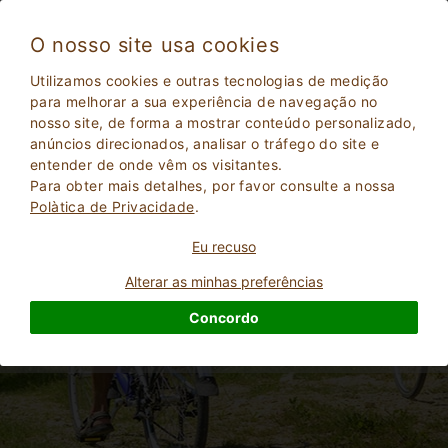
O nosso site usa cookies
Utilizamos cookies e outras tecnologias de medição
para melhorar a sua experiência de navegação no
Férias em casa de campo na Toscana sem
nosso site, de forma a mostrar conteúdo personalizado,
carro
anúncios direcionados, analisar o tráfego do site e
entender de onde vêm os visitantes.
Para obter mais detalhes, por favor consulte a nossa
Polà­tica de Privacidade
.
Eu recuso
Alterar as minhas preferências
Concordo
2
Adultos
PESQUISAR
0
Crianças