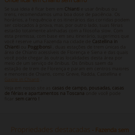
Onde ficar em Chianti sem carro
Se sua ideia é ficar bem em
Chianti
e usar ônibus ou
trens, recomendamos uma boa dose de paciência. Os
horários, a frequência e os itinerários das corridas podem
ser colocados à prova, mas, por outro lado, suas férias
estarão totalmente alinhadas com a filosofia slow. Com
esta premissa, com base em seu itinerário, sugerimos que
você reserve uma Fazenda na cidade de
Castellina in
Chianti
ou
Poggibonsi
, duas estações de trem únicas da
área de Chianti acessíveis de Florença e Siena e das quais
você pode chegar às outras localidades desta área por
meio de um serviço de ônibus. Os ônibus saem da
estação de trem de Florença e param em centros maiores
e menores de Chianti, como Greve, Radda, Castellina e
Gaiole in Chianti
.
Veja em nosso site as
casas de campo, pousadas, casas
de férias e apartamentos na Toscana
onde você pode
ficar
sem carro
!
Propriedades destacadas
- Fazenda sem