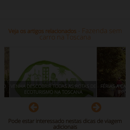
- Fazenda sem
Veja os artigos relacionados
carro na Toscana
S AS ROTAS DE
FÉRIAS A CAVALO EM FARMHOUSE: O
VEN
 TOSCANA
IPPOVIE NA TOSCANA
Pode estar interessado nestas dicas de viagem
adicionais