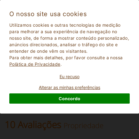
O nosso site usa cookies
Barolo 4144
Utilizamos cookies e outras tecnologias de medição
Excelente
para melhorar a sua experiência de navegação no
9.4
nosso site, de forma a mostrar conteúdo personalizado,
Apartamentos em Vila
anúncios direcionados, analisar o tráfego do site e
Cuneo
, Barolo
33
Lugares para dormir
(Mapa)
entender de onde vêm os visitantes.
Para obter mais detalhes, por favor consulte a nossa
Polà­tica de Privacidade
.
PERGUNTE AO PROPRIETáRIO
Eu recuso
RESERVAR
Alterar as minhas preferências
Concordo
Mais informações
10 Avaliações
Propriedade