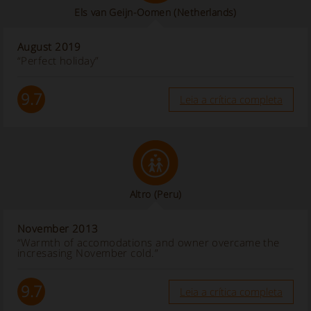
Els van Geijn-Oomen
(Netherlands)
August 2019
“Perfect holiday”
9.7
Leia a crítica completa
Altro
(Peru)
November 2013
“Warmth of accomodations and owner overcame the
incresasing November cold.”
9.7
Leia a crítica completa