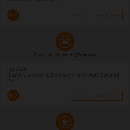
8.4
Leia a crítica completa
Tina Lange Ljungberg
(Denmark)
July 2020
“Best brunch ever :). Extremely friendly staff. Beautiful
place”
9.7
Leia a crítica completa