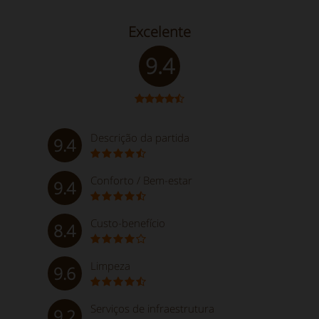
Excelente
9.4
Descrição da partida
9.4
Conforto / Bem-estar
9.4
Custo-benefício
8.4
Limpeza
9.6
Serviços de infraestrutura
9.2