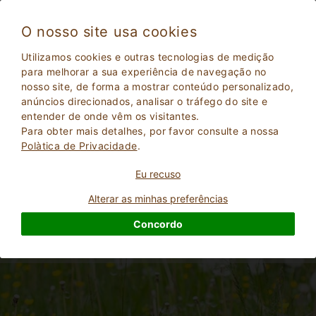
O nosso site usa cookies
Utilizamos cookies e outras tecnologias de medição
para melhorar a sua experiência de navegação no
Férias com crianças: Fazendas Educativas
nosso site, de forma a mostrar conteúdo personalizado,
Puglia
anúncios direcionados, analisar o tráfego do site e
entender de onde vêm os visitantes.
Para obter mais detalhes, por favor consulte a nossa
Polà­tica de Privacidade
.
Eu recuso
Alterar as minhas preferências
Concordo
2
Adultos
PESQUISAR
0
Crianças